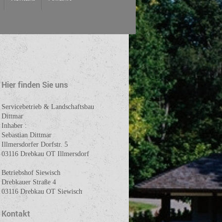
Hier finden Sie uns
Servicebetrieb & Landschaftsbau
Dittmar
Inhaber :
Sebastian Dittmar
Illmersdorfer Dorfstr. 5
03116 Drebkau OT Illmersdorf
Betriebshof Siewisch
Drebkauer Straße 4
03116 Drebkau OT Siewisch
Kontakt