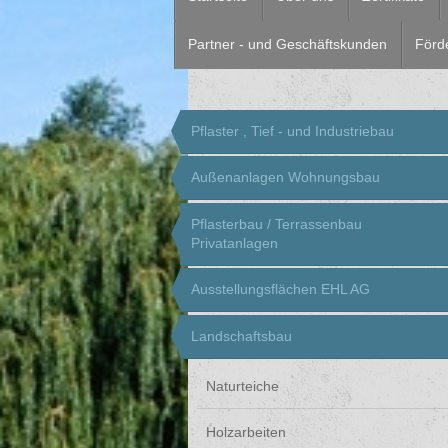
Partner - und Geschäftskunden
Förd
Pflaster , Tief - und Industriebau
Außenanlagen Wohnungsbau
Pflasterbau / Terrassenbau
Privatanlagen
Ausstellungsflächen EHL AG
Landschaftsbau
Naturteiche
Holzarbeiten